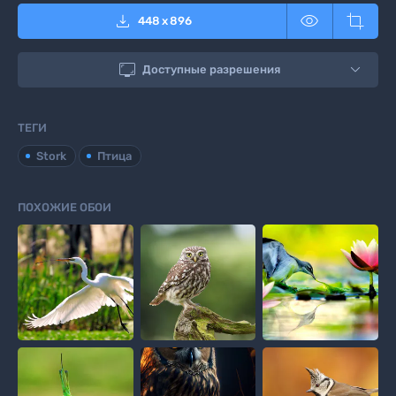



448
x
896

Доступные разрешения
ТЕГИ
Stork
Птица
ПОХОЖИЕ ОБОИ