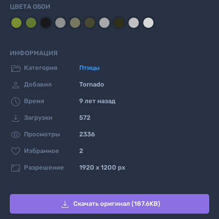
ЦВЕТА ОБОИ
ИНФОРМАЦИЯ

Категория
Птицы

Добавил
Tornado

Время
9 лет назад

Загрузки
572

Просмотры
2336

Избранное
2

Разрешение
1920 x 1200 px

Скачать оригинал (187.6KB)