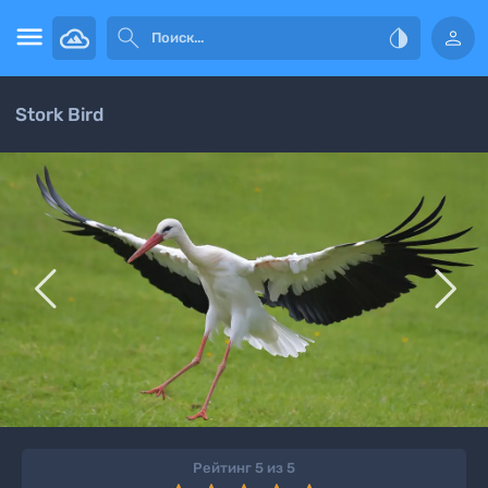




Stork Bird


Рейтинг 5 из 5