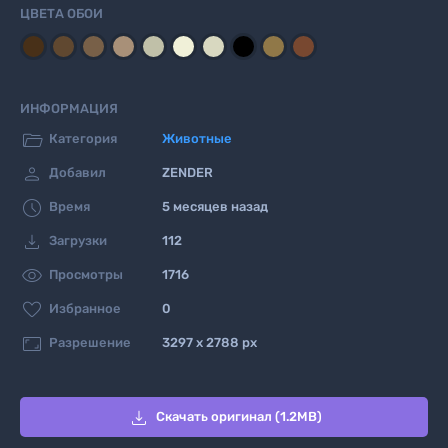
ЦВЕТА ОБОИ
ИНФОРМАЦИЯ

Категория
Животные

Добавил
ZENDER

Время
5 месяцев назад

Загрузки
112

Просмотры
1716

Избранное
0

Разрешение
3297 x 2788 px

Скачать оригинал (1.2MB)