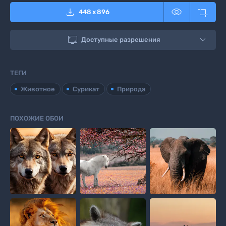



448
x
896

Доступные разрешения
ТЕГИ
Животное
Сурикат
Природа
ПОХОЖИЕ ОБОИ