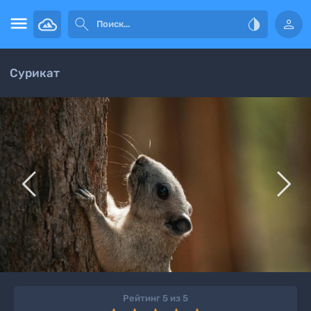




Сурикат


Рейтинг 5 из 5