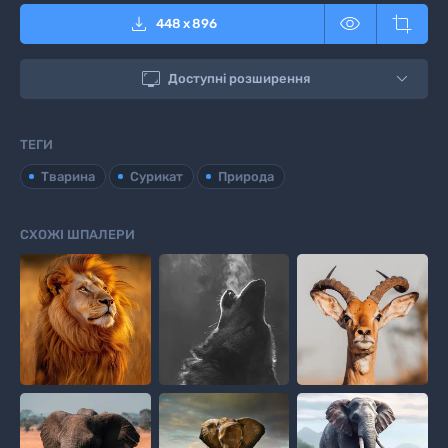



448
x
896

Доступні розширення
ТЕГИ
Тварина
Сурикат
Природа
СХОЖІ ШПАЛЕРИ