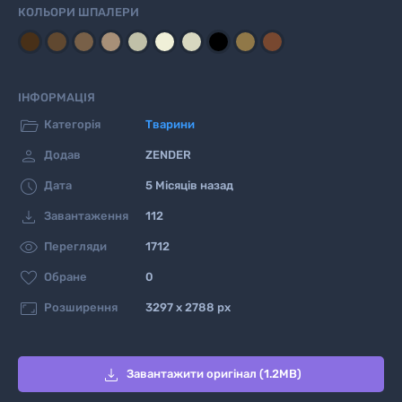
КОЛЬОРИ ШПАЛЕРИ
ІНФОРМАЦІЯ

Категорія
Тварини

Додав
ZENDER

Дата
5 Місяців назад

Завантаження
112

Перегляди
1712

Обране
0

Розширення
3297 x 2788 px

Завантажити оригінал (1.2MB)