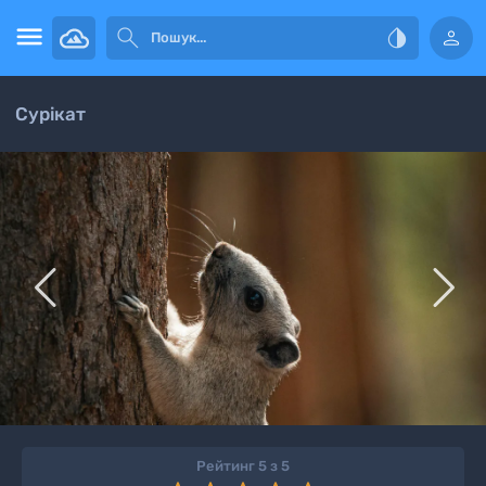




Сурікат


Рейтинг 5 з 5