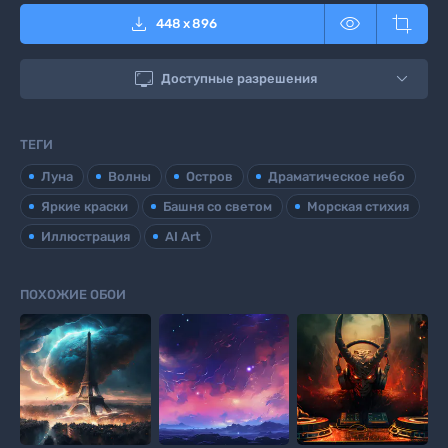



448
x
896

Доступные разрешения
ТЕГИ
Луна
Волны
Остров
Драматическое небо
Яркие краски
Башня со светом
Морская стихия
Иллюстрация
AI Art
ПОХОЖИЕ ОБОИ