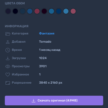
ЦВЕТА ОБОИ
ИНФОРМАЦИЯ

Категория
Фантазия

Добавил
Tornado

Время
1 месяц назад

Загрузки
1024

Просмотры
3901

Избранное
1

Разрешение
3840 x 2160 px

Скачать оригинал (4.9MB)