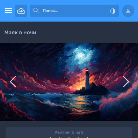




Маяк в ночи


Рейтинг 5 из 5