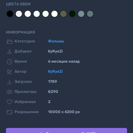
ЦВЕТА ОБОИ
ИНФОРМАЦИЯ

Категория
Фильмы

Добавил
KyRyeZi

Время
6 месяцев назад

Автор
KyRyeZi

Загрузки
1789

Просмотры
8290

Избранное
2

Разрешение
10000 x 4200 px