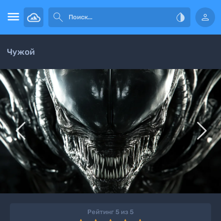




Чужой


Рейтинг 5 из 5