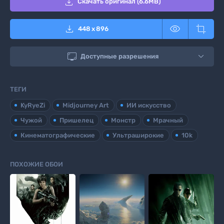

Скачать оригинал (6.6MB)



448
x
896

Доступные разрешения
ТЕГИ
KyRyeZi
Midjourney Art
ИИ искусство
Чужой
Пришелец
Монстр
Мрачный
Кинематографические
Ультраширокие
10k
ПОХОЖИЕ ОБОИ