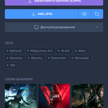

Завантажити оригінал (6.6MB)



448
x
896

Доступні розширення
ТЕГИ
KyRyeZi
Midjourney Art
AI Art
Alien
Monster
Gloomy
Cinematic
Ultrawide
10k
СХОЖІ ШПАЛЕРИ