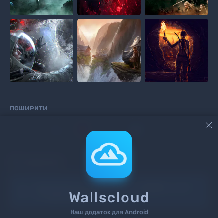
ПОШИРИТИ



КОМЕНТАРІ
Інформація!
Щоб додати коментар
увійдіть
на сайт
Wallscloud
або
зареєструйтесь
.
Наш додаток для Android