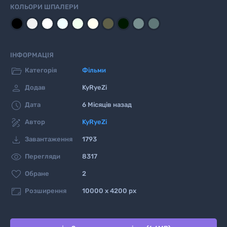
КОЛЬОРИ ШПАЛЕРИ
ІНФОРМАЦІЯ

Категорія
Фільми

Додав
KyRyeZi

Дата
6 Місяців назад

Автор
KyRyeZi

Завантаження
1793

Перегляди
8317

Обране
2

Розширення
10000 x 4200 px