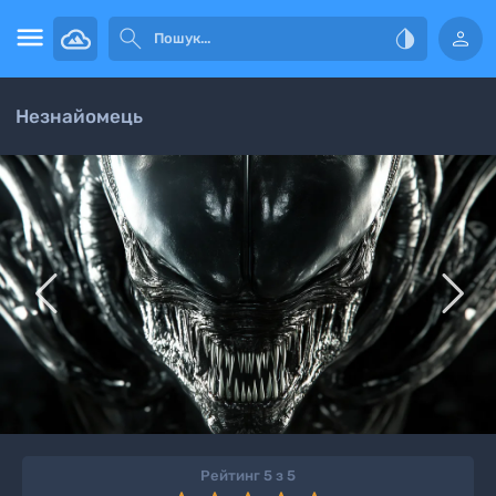




Незнайомець


Рейтинг 5 з 5