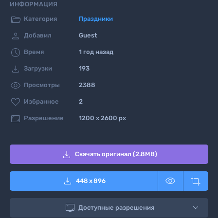
ИНФОРМАЦИЯ

Категория
Праздники

Добавил
Guest

Время
1 год назад

Загрузки
193

Просмотры
2388

Избранное
2

Разрешение
1200 x 2600 px

Скачать оригинал (2.8MB)



448
x
896

Доступные разрешения