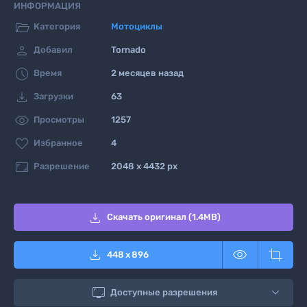
ИНФОРМАЦИЯ

Категория
Мотоциклы

Добавил
Tornado

Время
2 месяцев назад

Загрузки
63

Просмотры
1257

Избранное
4

Разрешение
2048 x 4432 px

Скачать оригинал (1.4MB)



448
x
896

Доступные разрешения