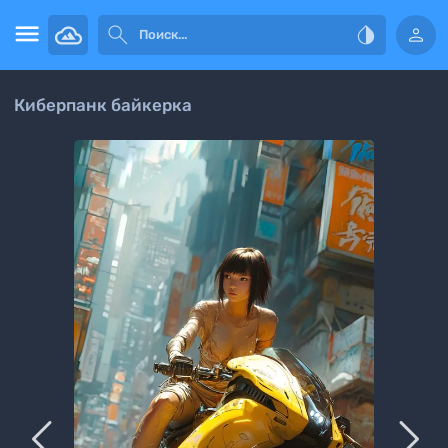




Киберпанк байкерка

