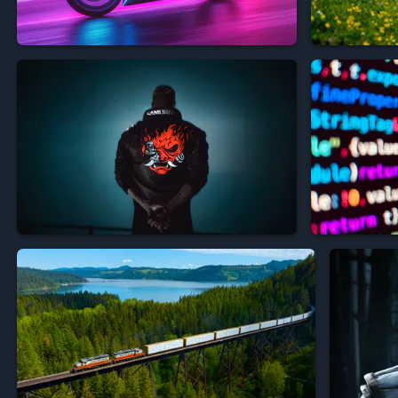




