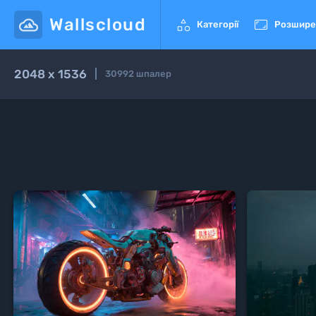
Wallscloud


Категорії
Розшире
2048 x 1536
30992
шпалер