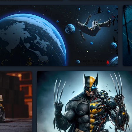


