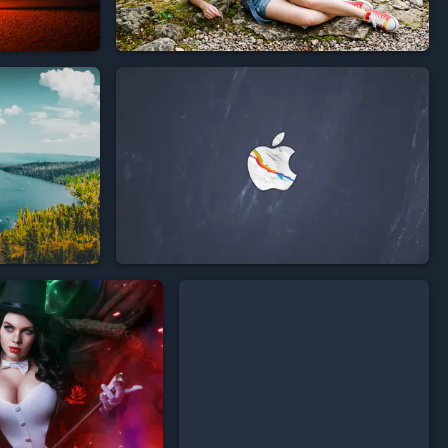







