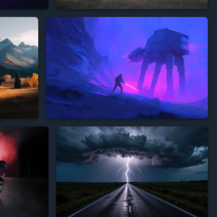













