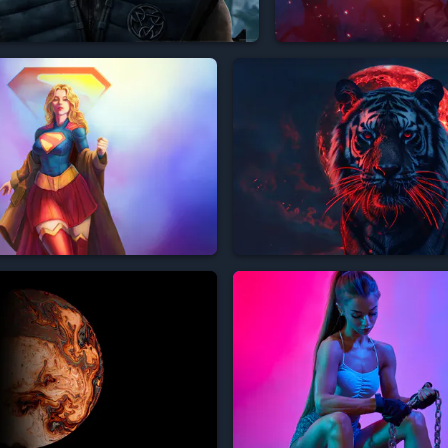





