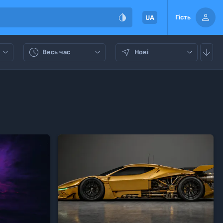


Гість
UA






Весь час
Нові