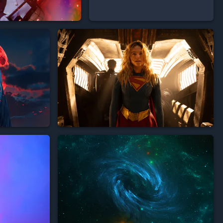





