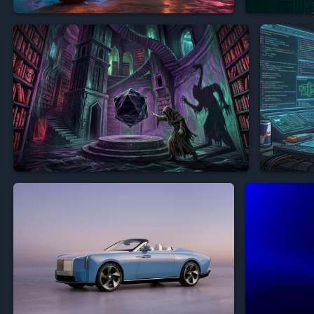





