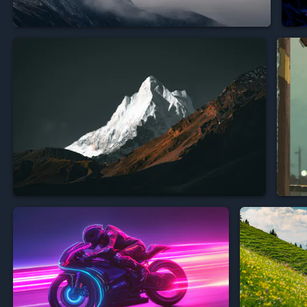





