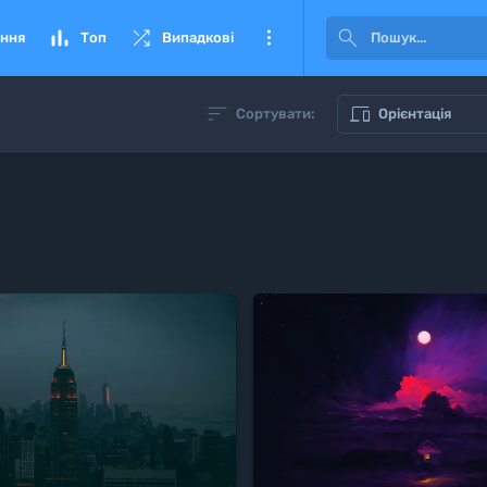




ння
Топ
Випадкові


Сортувати:
Орієнтація