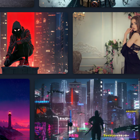







