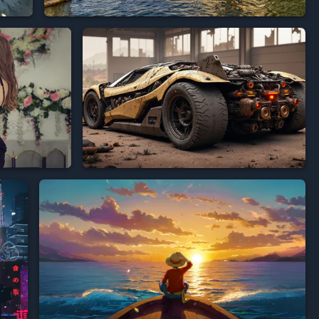







