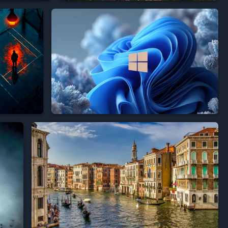




