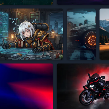







