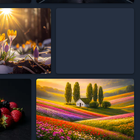






