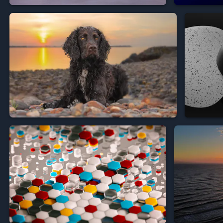



