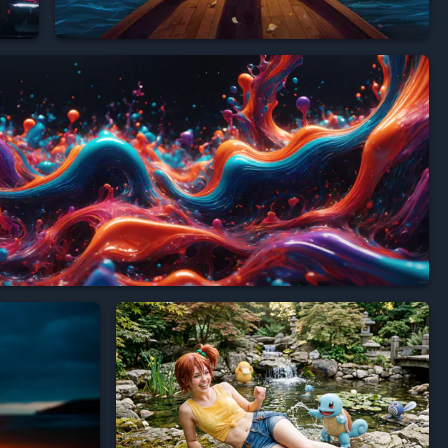




