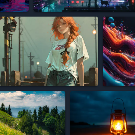


