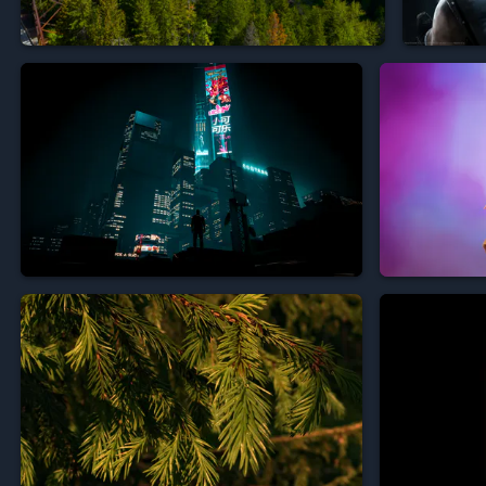




