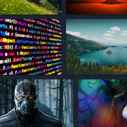



