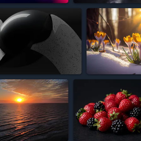




