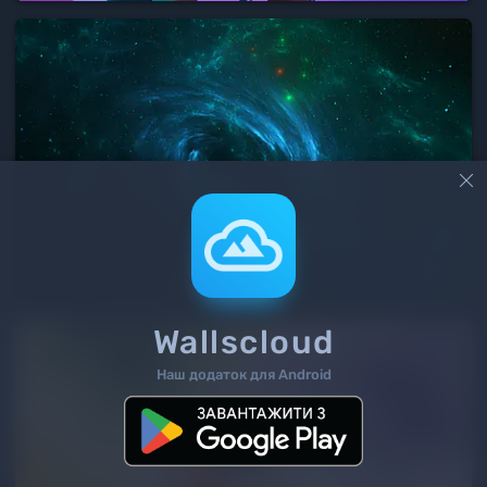

Wallscloud
Наш додаток для Android
6
/ 392