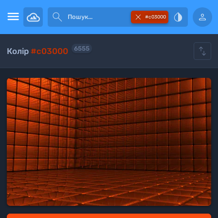





#c03000

6555
Колір
#c03000