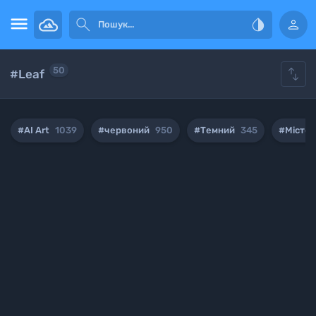





50
#Leaf
#AI Art
1039
#червоний
950
#Темний
345
#Місто