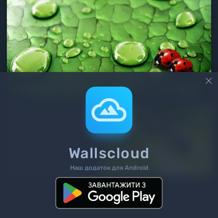

Wallscloud
Наш додаток для Android
Більш показати вам нічого ;(