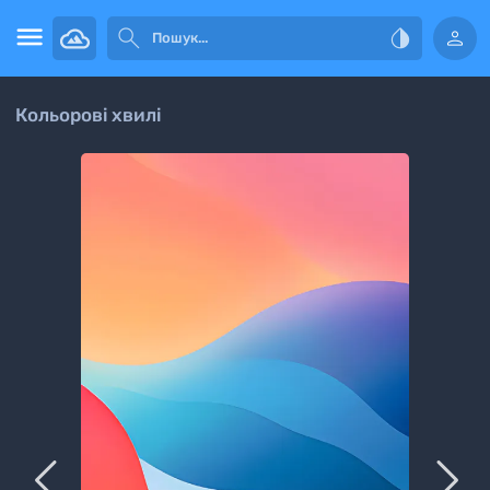




Кольорові хвилі

