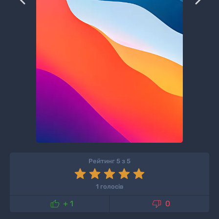
Рейтинг 5 з 5
1 голосів


+ 1
0