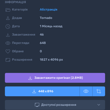
ІНФОРМАЦІЯ

Категорія
Aбстракція

Додав
Tornado

Дата
1 Місяць назад

Завантаження
46

Перегляди
648

Обране
0

Розширення
1827 x 4096 px

Завантажити оригінал (2.8MB)



448
x
896

Доступні розширення