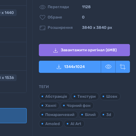

Перегляди
1128
 x 1440

Обране
0

Розширення
3840 x 3840 px

Завантажити оригінал (6MB)



1344
x
1024
 x 1536
ТЕГИ
Абстракція
Текстури
Шовк
Хвилі
Чорний фон
Помаранчевий
Білий
3d
Amoled
AI Art