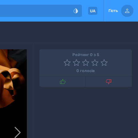


Гість
UA
Рейтинг 0 з 5
0 голосів


