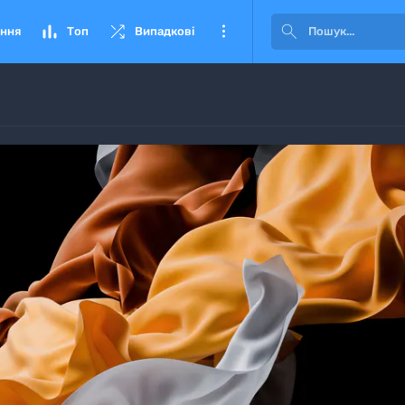




ння
Топ
Випадкові