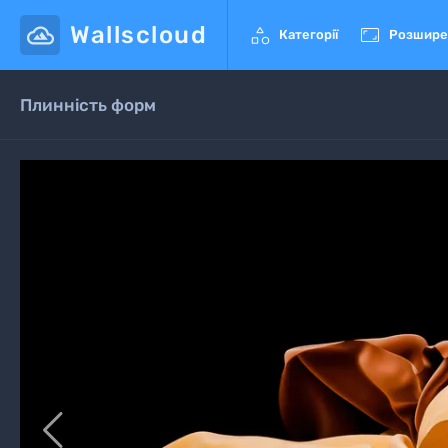
Wallscloud


Категорії
Розшире
Плинність форм
