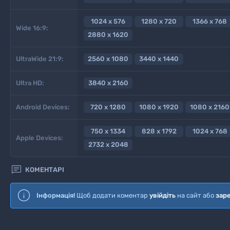
1024 x 576
1280 x 720
1366 x 768
Wide 16:9:
2880 x 1620
UltraWide 21:9:
2560 x 1080
3440 x 1440
Ultra HD:
3840 x 2160
Android Devices:
720 x 1280
1080 x 1920
1080 x 2160
750 x 1334
828 x 1792
1024 x 768
Apple Devices:
2732 x 2048

КОМЕНТАРІ
Інформація!
Щоб додати коментар
увійдіть
на сайт або
зар