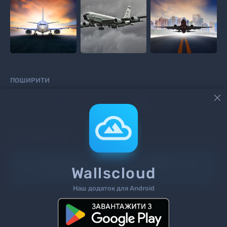
ПОШИРИТИ



КОМЕНТАРІ
Інформація!
Щоб додати коментар
увійдіть
на сайт
Wallscloud
або
зареєструйтесь
.
Наш додаток для Android
Пошук
Теги
Контакти