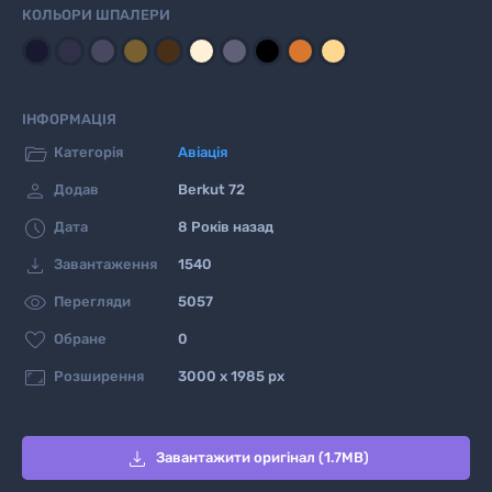
КОЛЬОРИ ШПАЛЕРИ
ІНФОРМАЦІЯ

Категорія
Авіація

Додав
Berkut 72

Дата
8 Років назад

Завантаження
1540

Перегляди
5057

Обране
0

Розширення
3000 x 1985 px

Завантажити оригінал (1.7MB)