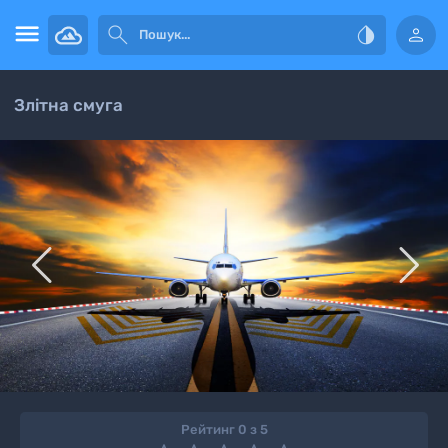




Злітна смуга


Рейтинг 0 з 5