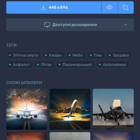



448
x
896

Доступні розширення
ТЕГИ
Злітна смуга
Хмари
Небо
Тінь
Заграва
Асфальт
Літак
Пасажирський
Авіалайнер
СХОЖІ ШПАЛЕРИ