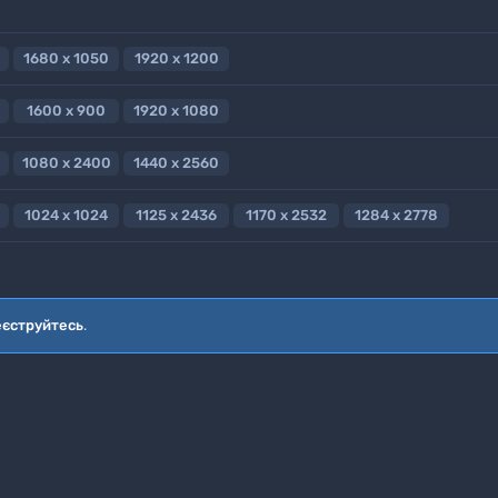
1680 x 1050
1920 x 1200
1600 x 900
1920 x 1080
1080 x 2400
1440 x 2560
1024 x 1024
1125 x 2436
1170 x 2532
1284 x 2778
еєструйтесь
.