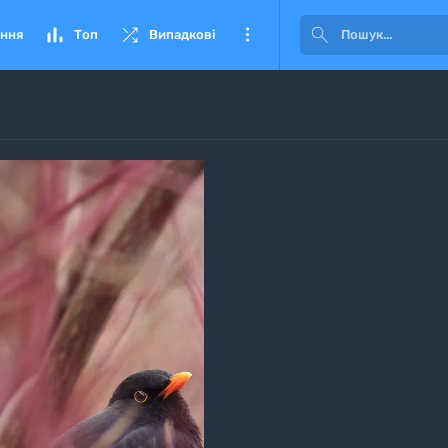




ння
Топ
Випадкові