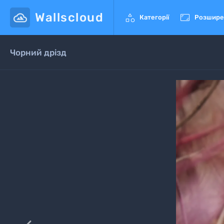
Wallscloud


Категорії
Розшире
Чорний дрізд