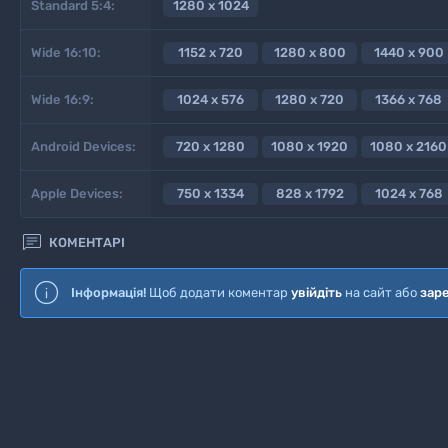
Standard 5:4:
1280 x 1024
Wide 16:10:
1152 x 720
1280 x 800
1440 x 900
Wide 16:9:
1024 x 576
1280 x 720
1366 x 768
Android Devices:
720 x 1280
1080 x 1920
1080 x 2160
Apple Devices:
750 x 1334
828 x 1792
1024 x 768

КОМЕНТАРІ
Інформація!
Щоб додати коментар
увійдіть
на сайт або
зар