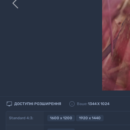



ДОСТУПНІ РОЗШИРЕННЯ
Ваше:
1344
X
1024
Standard 4:3:
1600 x 1200
1920 x 1440