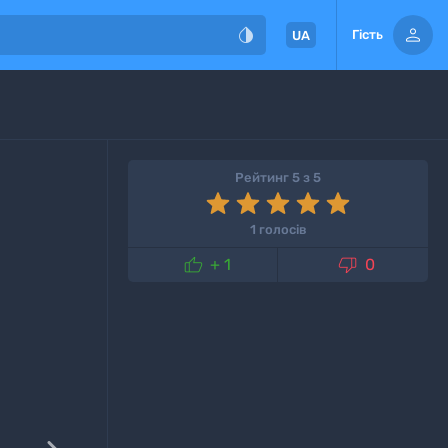


Гість
UA
Рейтинг 5 з 5
1 голосів


+ 1
0