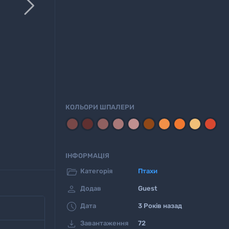

КОЛЬОРИ ШПАЛЕРИ
ІНФОРМАЦІЯ

Категорія
Птахи

Додав
Guest

Дата
3 Років назад

Завантаження
72