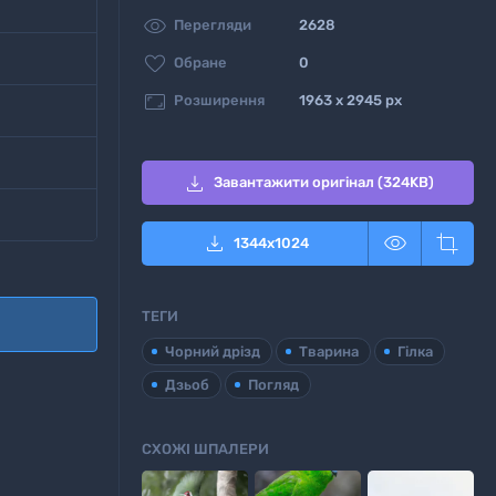

Перегляди
2628

Обране
0

Розширення
1963 x 2945 px

Завантажити оригінал (324KB)



1344
x
1024
ТЕГИ
Чорний дрізд
Тварина
Гілка
Дзьоб
Погляд
СХОЖІ ШПАЛЕРИ