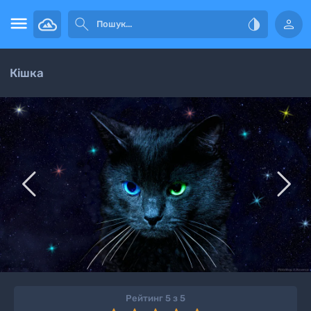




Кішка


Рейтинг 5 з 5