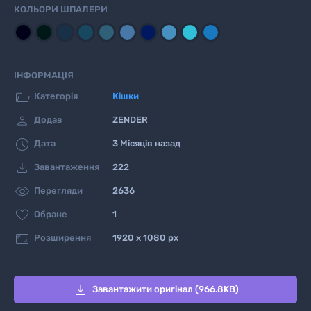
КОЛЬОРИ ШПАЛЕРИ
ІНФОРМАЦІЯ

Категорія
Кішки

Додав
ZENDER

Дата
3 Місяців назад

Завантаження
222

Перегляди
2636

Обране
1

Розширення
1920 x 1080 px

Завантажити оригінал (966.8KB)