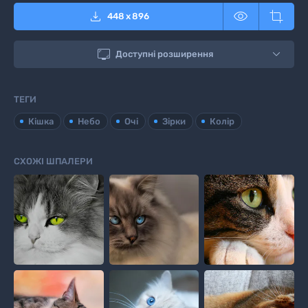



448
x
896

Доступні розширення
ТЕГИ
Кішка
Небо
Очі
Зірки
Колір
СХОЖІ ШПАЛЕРИ