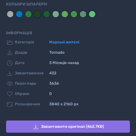
КОЛЬОРИ ШПАЛЕРИ
ІНФОРМАЦІЯ

Категорія
Морські жителі

Додав
Tornado

Дата
3 Місяців назад

Завантаження
432

Перегляди
3636

Обране
0

Розширення
3840 x 2160 px

Завантажити оригінал (462.7KB)