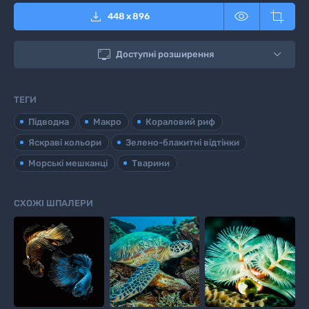



448
x
896

Доступні розширення
ТЕГИ
Підводна
Макро
Кораловий риф
Яскраві кольори
Зелено-блакитні відтінки
Морські мешканці
Тварини
СХОЖІ ШПАЛЕРИ