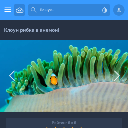




Клоун рибка в анемоні


Рейтинг 5 з 5