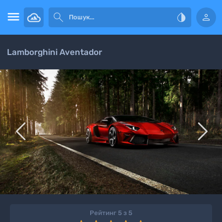




Lamborghini Aventador


Рейтинг 5 з 5