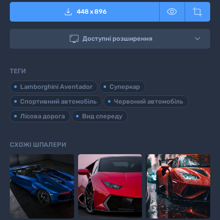



448
x
896

Доступні розширення
ТЕГИ
Lamborghini Aventador
Суперкар
Спортивний автомобіль
Червоний автомобіль
Лісова дорога
Вид спереду
СХОЖІ ШПАЛЕРИ