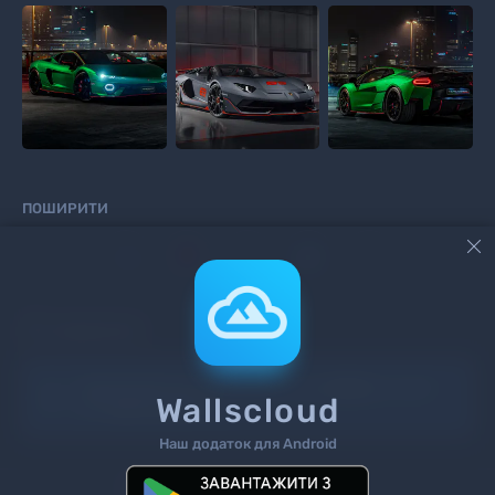
ПОШИРИТИ



КОМЕНТАРІ
Інформація!
Щоб додати коментар
увійдіть
на сайт
Wallscloud
або
зареєструйтесь
.
Наш додаток для Android
Пошук
Теги
Контакти