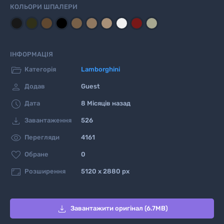
КОЛЬОРИ ШПАЛЕРИ
ІНФОРМАЦІЯ

Категорія
Lamborghini

Додав
Guest

Дата
8 Місяців назад

Завантаження
526

Перегляди
4161

Обране
0

Розширення
5120 x 2880 px

Завантажити оригінал (6.7MB)