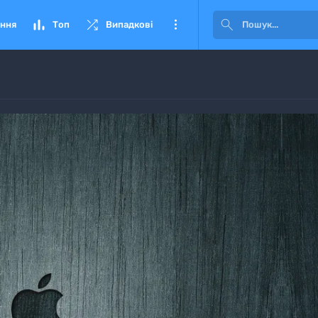




ння
Топ
Випадкові