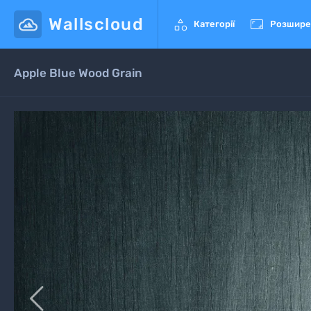
Wallscloud


Категорії
Розшире
Apple Blue Wood Grain
