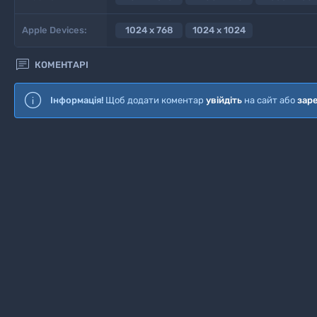
Apple Devices:
1024 x 768
1024 x 1024

КОМЕНТАРІ
Інформація!
Щоб додати коментар
увійдіть
на сайт або
зар