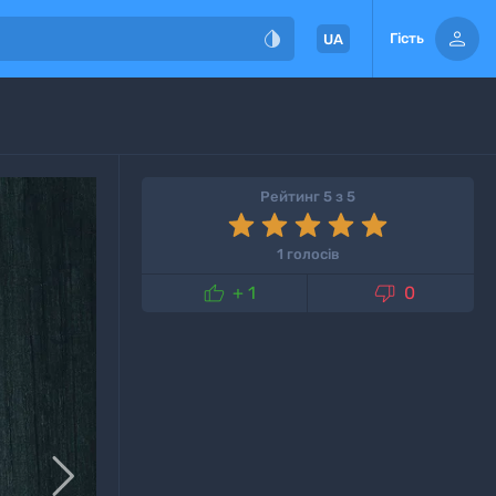


Гість
UA
Рейтинг 5 з 5
1 голосів


+ 1
0
