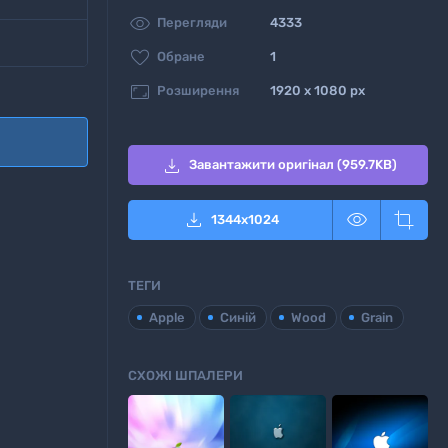

Перегляди
4333

Обране
1

Розширення
1920 x 1080 px

Завантажити оригінал (959.7KB)



1344
x
1024
ТЕГИ
Apple
Синій
Wood
Grain
СХОЖІ ШПАЛЕРИ