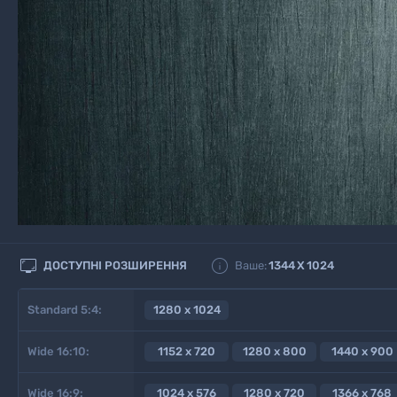


ДОСТУПНІ РОЗШИРЕННЯ
Ваше:
1344
X
1024
Standard 5:4:
1280 x 1024
Wide 16:10:
1152 x 720
1280 x 800
1440 x 900
Wide 16:9:
1024 x 576
1280 x 720
1366 x 768