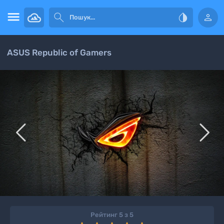




ASUS Republic of Gamers


Рейтинг 5 з 5