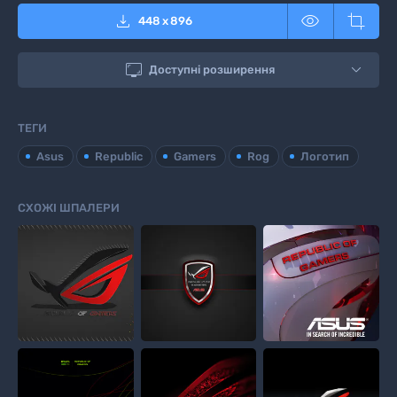



448
x
896

Доступні розширення
ТЕГИ
Asus
Republic
Gamers
Rog
Логотип
СХОЖІ ШПАЛЕРИ