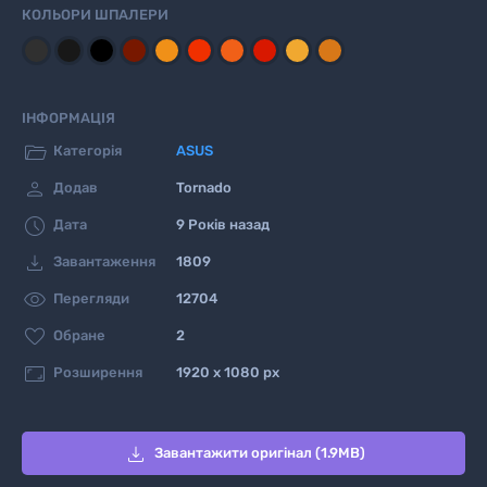
КОЛЬОРИ ШПАЛЕРИ
ІНФОРМАЦІЯ

Категорія
ASUS

Додав
Tornado

Дата
9 Років назад

Завантаження
1809

Перегляди
12704

Обране
2

Розширення
1920 x 1080 px

Завантажити оригінал (1.9MB)