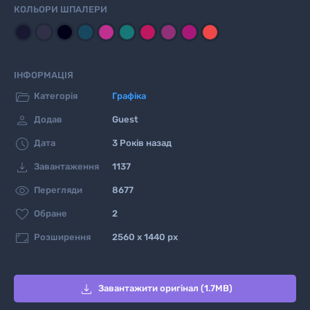
КОЛЬОРИ ШПАЛЕРИ
ІНФОРМАЦІЯ

Категорія
Графіка

Додав
Guest

Дата
3 Років назад

Завантаження
1137

Перегляди
8677

Обране
2

Розширення
2560 x 1440 px

Завантажити оригінал (1.7MB)