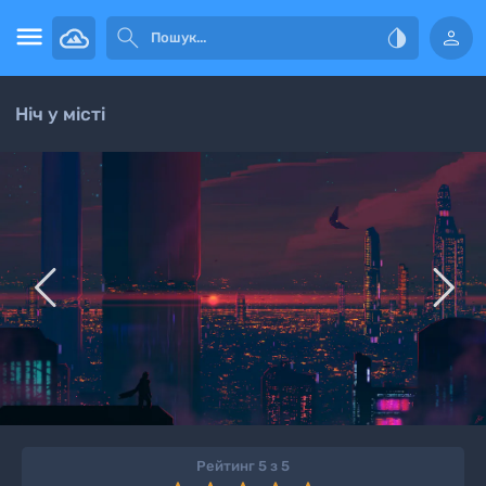




Ніч у місті


Рейтинг 5 з 5