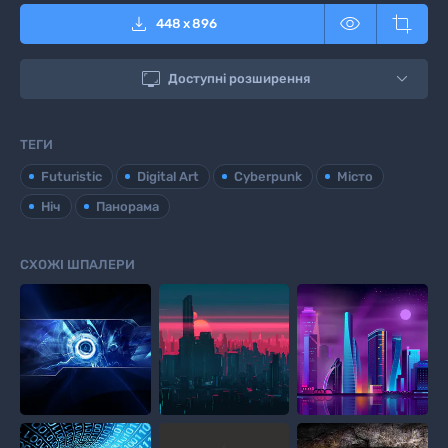



448
x
896

Доступні розширення
ТЕГИ
Futuristic
Digital Art
Cyberpunk
Місто
Ніч
Панорама
СХОЖІ ШПАЛЕРИ