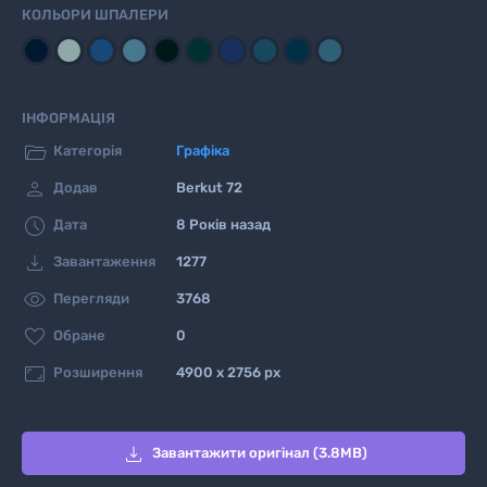
КОЛЬОРИ ШПАЛЕРИ
ІНФОРМАЦІЯ

Категорія
Графіка

Додав
Berkut 72

Дата
8 Років назад

Завантаження
1277

Перегляди
3768

Обране
0

Розширення
4900 x 2756 px

Завантажити оригінал (3.8MB)