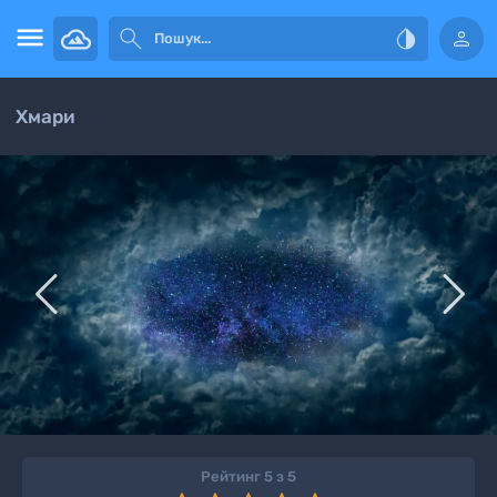




Хмари


Рейтинг 5 з 5