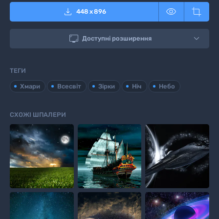



448
x
896

Доступні розширення
ТЕГИ
Хмари
Всесвіт
Зірки
Ніч
Небо
СХОЖІ ШПАЛЕРИ