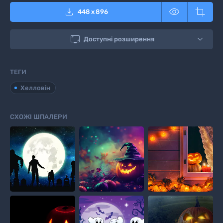



448
x
896

Доступні розширення
ТЕГИ
Хелловін
СХОЖІ ШПАЛЕРИ