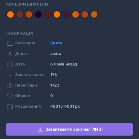
КОЛЬОРИ ШПАЛЕРИ
ІНФОРМАЦІЯ

Категорія
Свята

Додав
apata

Дата
6 Років назад

Завантаження
176

Перегляди
1723

Обране
0

Розширення
4001 x 4001 px

Завантажити оригінал (1MB)