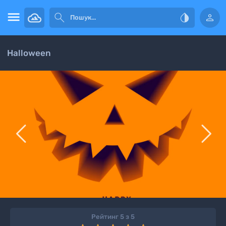




Halloween


Рейтинг 5 з 5