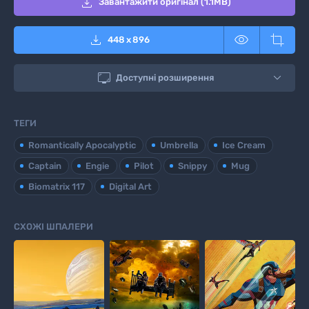

Завантажити оригінал (1.1MB)



448
x
896

Доступні розширення
ТЕГИ
Romantically Apocalyptic
Umbrella
Ice Cream
Captain
Engie
Pilot
Snippy
Mug
Biomatrix 117
Digital Art
СХОЖІ ШПАЛЕРИ