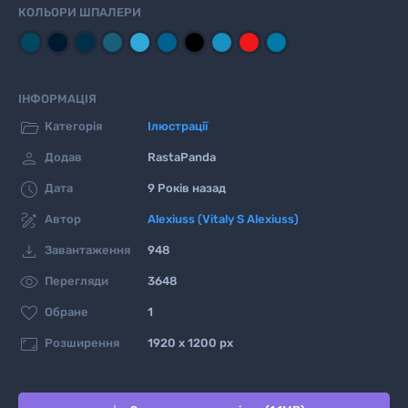
КОЛЬОРИ ШПАЛЕРИ
ІНФОРМАЦІЯ

Категорія
Ілюстрації

Додав
RastaPanda

Дата
9 Років назад

Автор
Alexiuss (Vitaly S Alexiuss)

Завантаження
948

Перегляди
3648

Обране
1

Розширення
1920 x 1200 px