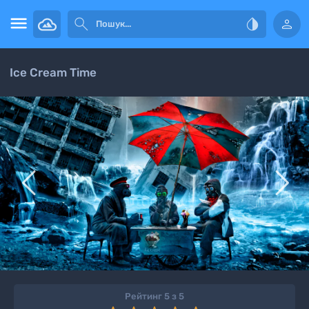




Ice Cream Time


Рейтинг 5 з 5