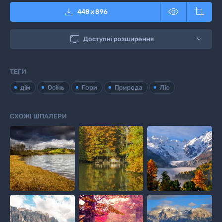



448
x
896

Доступні розширення
ТЕГИ
дім
Осінь
Гори
Природа
Ліс
СХОЖІ ШПАЛЕРИ