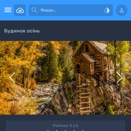




Будинок осінь


Рейтинг 5 з 5