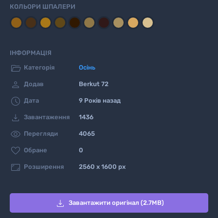
КОЛЬОРИ ШПАЛЕРИ
ІНФОРМАЦІЯ

Категорія
Осінь

Додав
Berkut 72

Дата
9 Років назад

Завантаження
1436

Перегляди
4065

Обране
0

Розширення
2560 x 1600 px

Завантажити оригінал (2.7MB)