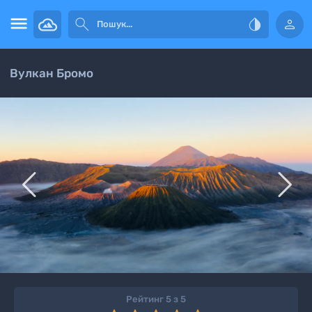




Вулкан Бромо


Рейтинг 5 з 5