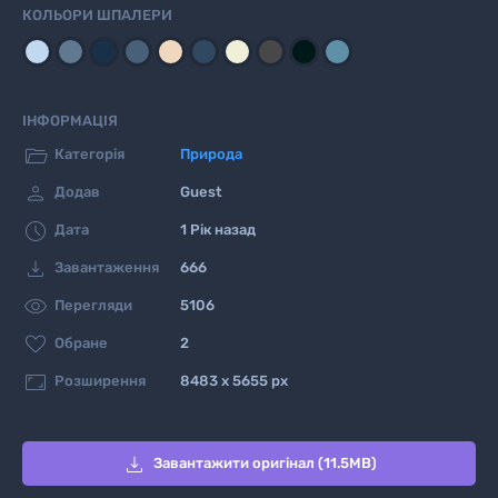
КОЛЬОРИ ШПАЛЕРИ
ІНФОРМАЦІЯ

Категорія
Природа

Додав
Guest

Дата
1 Рік назад

Завантаження
666

Перегляди
5106

Обране
2

Розширення
8483 x 5655 px

Завантажити оригінал (11.5MB)