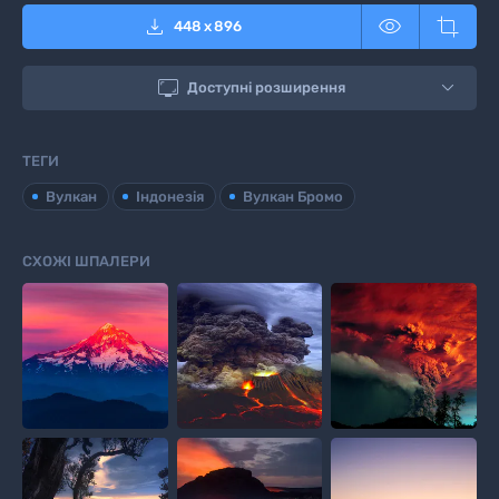



448
x
896

Доступні розширення
ТЕГИ
Вулкан
Індонезія
Вулкан Бромо
СХОЖІ ШПАЛЕРИ