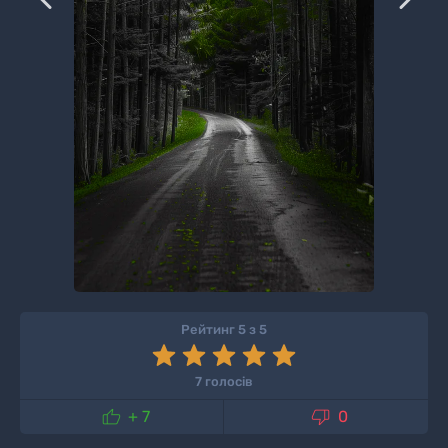
Рейтинг 5 з 5
7 голосів


+ 7
0