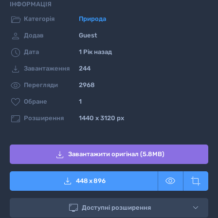
ІНФОРМАЦІЯ

Категорія
Природа

Додав
Guest

Дата
1 Рік назад

Завантаження
244

Перегляди
2968

Обране
1

Розширення
1440 x 3120 px

Завантажити оригінал (5.8MB)



448
x
896

Доступні розширення