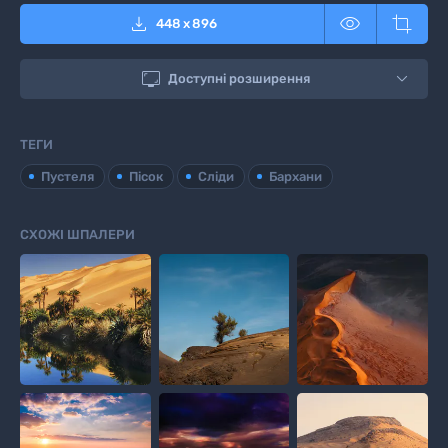



448
x
896

Доступні розширення
ТЕГИ
Пустеля
Пісок
Сліди
Бархани
СХОЖІ ШПАЛЕРИ