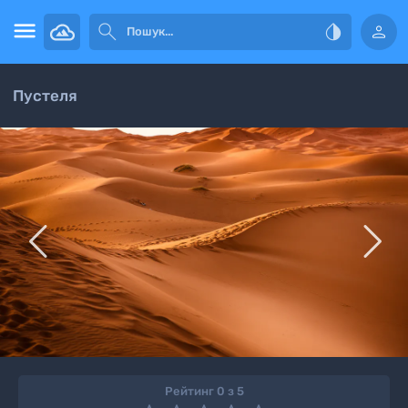




Пустеля


Рейтинг 0 з 5