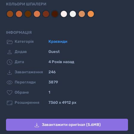
КОЛЬОРИ ШПАЛЕРИ
ІНФОРМАЦІЯ

Категорія
Краєвиди

Додав
Guest

Дата
4 Років назад

Завантаження
246

Перегляди
3879

Обране
1

Розширення
7360 x 4912 px

Завантажити оригінал (5.6MB)