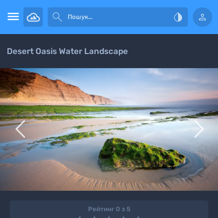




Desert Oasis Water Landscape


Рейтинг 0 з 5