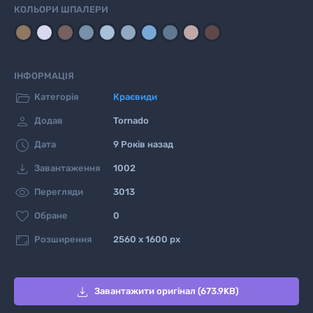
КОЛЬОРИ ШПАЛЕРИ
ІНФОРМАЦІЯ

Категорія
Краєвиди

Додав
Tornado

Дата
9 Років назад

Завантаження
1002

Перегляди
3013

Обране
0

Розширення
2560 x 1600 px

Завантажити оригінал (673.9KB)