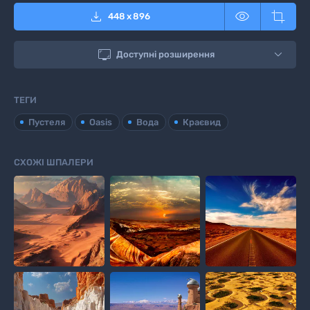



448
x
896

Доступні розширення
ТЕГИ
Пустеля
Oasis
Вода
Краєвид
СХОЖІ ШПАЛЕРИ