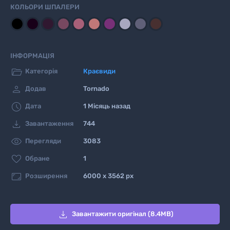
КОЛЬОРИ ШПАЛЕРИ
ІНФОРМАЦІЯ

Категорія
Краєвиди

Додав
Tornado

Дата
1 Місяць назад

Завантаження
744

Перегляди
3083

Обране
1

Розширення
6000 x 3562 px

Завантажити оригінал (8.4MB)