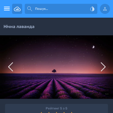




Нічна лаванда


Рейтинг 5 з 5