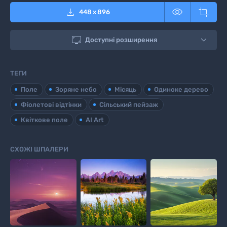



448
x
896

Доступні розширення
ТЕГИ
Поле
Зоряне небо
Місяць
Одиноке дерево
Фіолетові відтінки
Сільський пейзаж
Квіткове поле
AI Art
СХОЖІ ШПАЛЕРИ