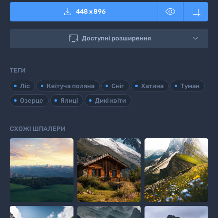



448
x
896

Доступні розширення
ТЕГИ
Ліс
Квітуча поляна
Сніг
Хатина
Туман
Озерце
Ялиці
Дикі квіти
СХОЖІ ШПАЛЕРИ