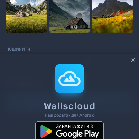
ПОШИРИТИ



КОМЕНТАРІ
Інформація!
Щоб додати коментар
увійдіть
на сайт
Wallscloud
або
зареєструйтесь
.
Наш додаток для Android
Пошук
Теги
Контакти