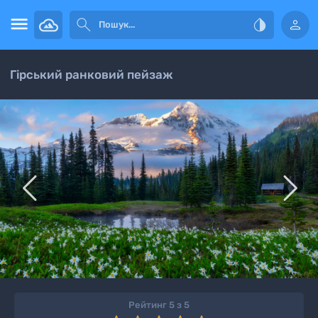




Гірський ранковий пейзаж


Рейтинг 5 з 5