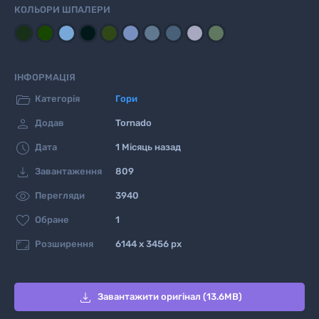
КОЛЬОРИ ШПАЛЕРИ
ІНФОРМАЦІЯ

Категорія
Гори

Додав
Tornado

Дата
1 Місяць назад

Завантаження
809

Перегляди
3940

Обране
1

Розширення
6144 x 3456 px

Завантажити оригінал (13.6MB)