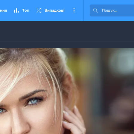




ння
Топ
Випадкові