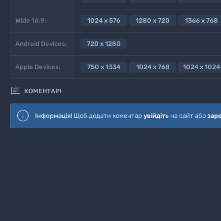
Wide 16:9:
1024 x 576
1280 x 720
1366 x 768
Android Devices:
720 x 1280
Apple Devices:
750 x 1334
1024 x 768
1024 x 1024

КОМЕНТАРІ
Інформація!
Щоб додати коментар
увійдіть
на сайт або
зар