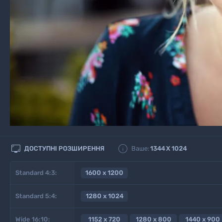


ДОСТУПНІ РОЗШИРЕННЯ
Ваше:
1344
X
1024
Standard 4:3:
1600 x 1200
Standard 5:4:
1280 x 1024
Wide 16:10:
1152 x 720
1280 x 800
1440 x 900