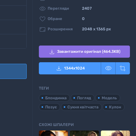

Перегляди
2407

Обране
0

Розширення
2048 x 1365 px

Завантажити оригінал (464.3KB)



1344
x
1024
ТЕГИ
Блондинка
Погляд
Модель
Позує
Сукня квітчаста
Кулон
СХОЖІ ШПАЛЕРИ