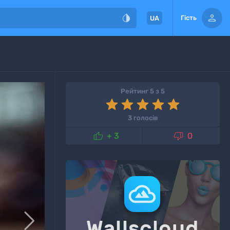


Гість
UA
Рейтинг 5 з 5
3 голосів


+ 3
0
