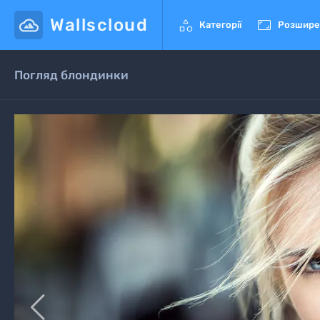
Wallscloud


Категорії
Розшире
Погляд блондинки
