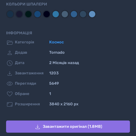
КОЛЬОРИ ШПАЛЕРИ
ІНФОРМАЦІЯ

Категорія
Космос

Додав
Tornado

Дата
2 Місяців назад

Завантаження
1203

Перегляди
5649

Обране
1

Розширення
3840 x 2160 px

Завантажити оригінал (1.8MB)