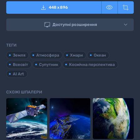



448
x
896

Доступні розширення
ТЕГИ
Земля
Атмосфера
Хмари
Океан
Всесвіт
Супутник
Космічна перспектива
AI Art
СХОЖІ ШПАЛЕРИ