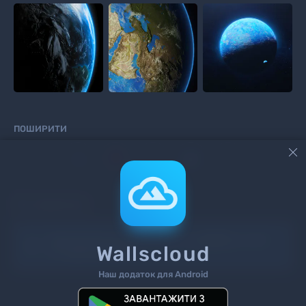
ПОШИРИТИ



КОМЕНТАРІ
Інформація!
Щоб додати коментар
увійдіть
на сайт
Wallscloud
або
зареєструйтесь
.
Наш додаток для Android
Пошук
Теги
Контакти