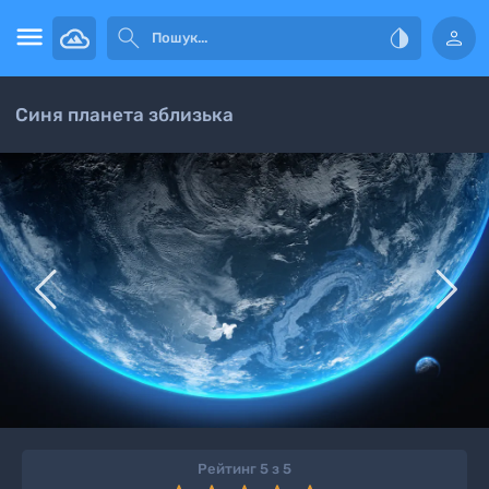




Синя планета зблизька


Рейтинг 5 з 5