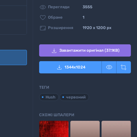

Перегляди
3555

Обране
1

Розширення
1920 x 1200 px

Завантажити оригінал (37.1KB)



1344
x
1024
ТЕГИ
Hush
червоний
СХОЖІ ШПАЛЕРИ