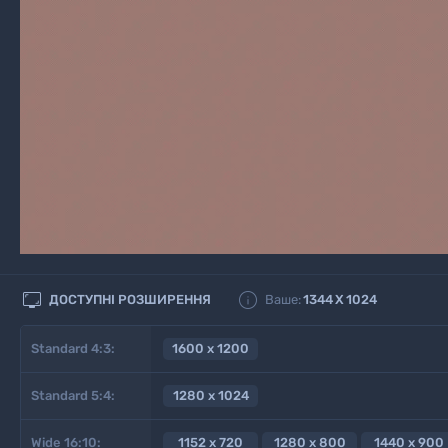


ДОСТУПНІ РОЗШИРЕННЯ
Ваше:
1344
X
1024
Standard 4:3:
1600 x 1200
Standard 5:4:
1280 x 1024
Wide 16:10:
1152 x 720
1280 x 800
1440 x 900