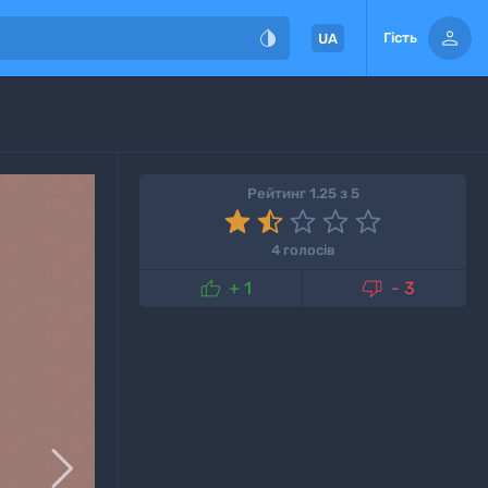


Гість
UA
Рейтинг 1.25 з 5
4 голосів


+ 1
- 3
