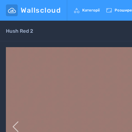
Wallscloud


Категорії
Розшире
Hush Red 2
