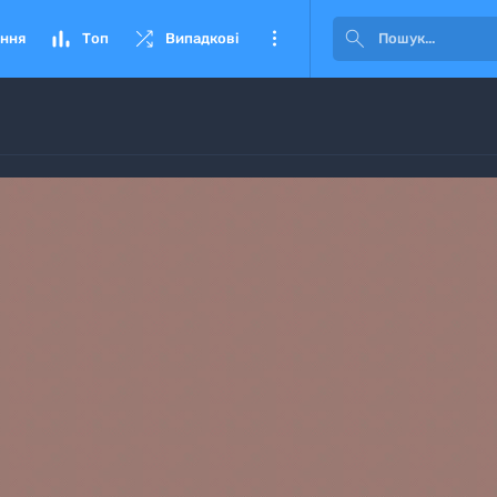




ння
Топ
Випадкові