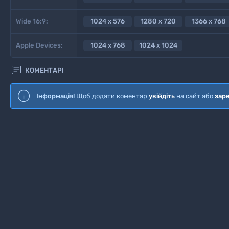
Wide 16:9:
1024 x 576
1280 x 720
1366 x 768
Apple Devices:
1024 x 768
1024 x 1024

КОМЕНТАРІ
Інформація!
Щоб додати коментар
увійдіть
на сайт або
зар