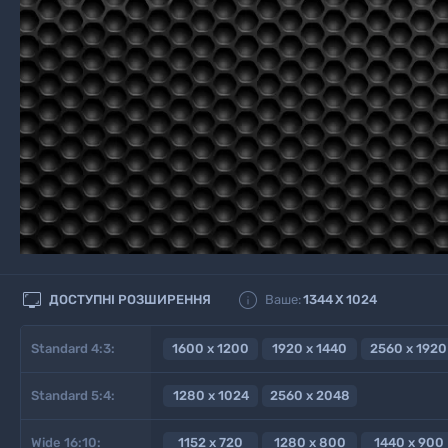


ДОСТУПНІ РОЗШИРЕННЯ
Ваше:
1344
X
1024
Standard 4:3:
1600 x 1200
1920 x 1440
2560 x 1920
Standard 5:4:
1280 x 1024
2560 x 2048
Wide 16:10:
1152 x 720
1280 x 800
1440 x 900