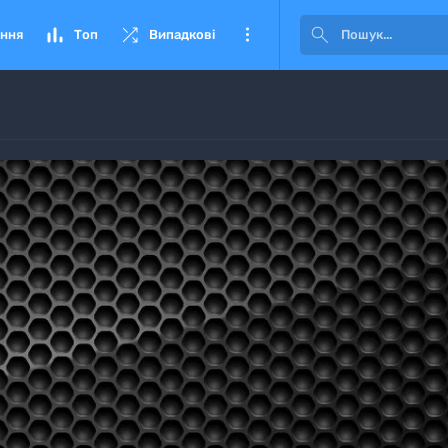




ння
Топ
Випадкові