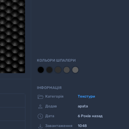
КОЛЬОРИ ШПАЛЕРИ
ІНФОРМАЦІЯ

Категорія
Текстури

Додав
apata

Дата
6 Років назад

Завантаження
1048