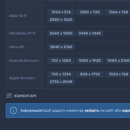
1024 x 576
1280 x 720
1366 x 768
Wide 16:9:
2880 x 1620
UltraWide 21:9:
2560 x 1080
3440 x 1440
Ultra HD:
3840 x 2160
Android Devices:
720 x 1280
1080 x 1920
1080 x 2160
750 x 1334
828 x 1792
1024 x 768
Apple Devices:
2732 x 2048

КОМЕНТАРІ
Інформація!
Щоб додати коментар
увійдіть
на сайт або
зар