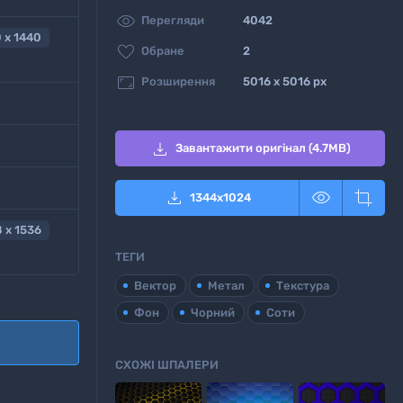

Перегляди
4042
 x 1440

Обране
2

Розширення
5016 x 5016 px

Завантажити оригінал (4.7MB)



1344
x
1024
 x 1536
ТЕГИ
Вектор
Метал
Текстура
Фон
Чорний
Соти
СХОЖІ ШПАЛЕРИ