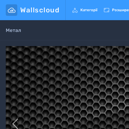
Wallscloud


Категорії
Розшире
Метал
