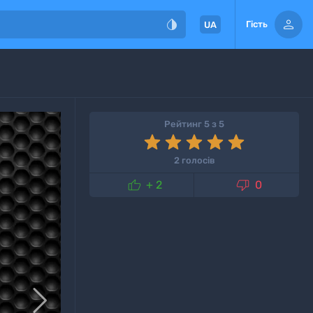


Гість
UA
Рейтинг 5 з 5
2 голосів


+ 2
0
