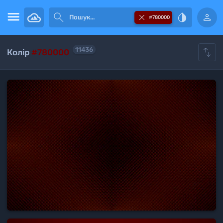





#780000

11436
Колір
#780000