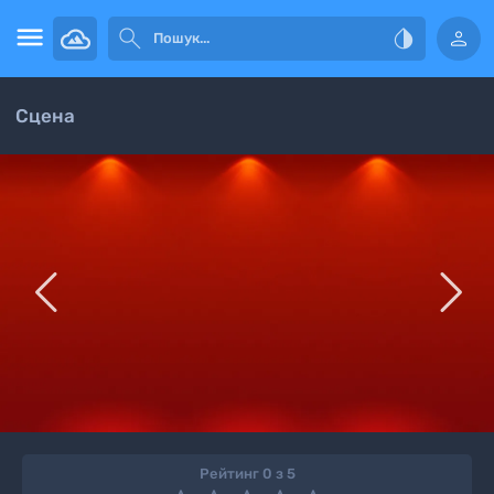




Сцена


Рейтинг 0 з 5