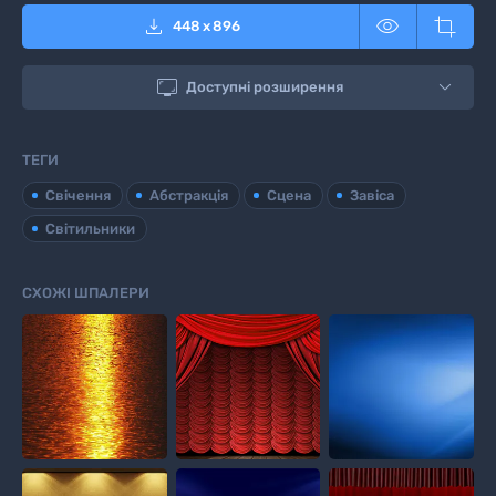



448
x
896

Доступні розширення
ТЕГИ
Свічення
Абстракція
Сцена
Завіса
Світильники
СХОЖІ ШПАЛЕРИ