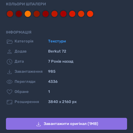
КОЛЬОРИ ШПАЛЕРИ
ІНФОРМАЦІЯ

Категорія
Текстури

Додав
Berkut 72

Дата
7 Років назад

Завантаження
985

Перегляди
4336

Обране
1

Розширення
3840 x 2160 px

Завантажити оригінал (1MB)