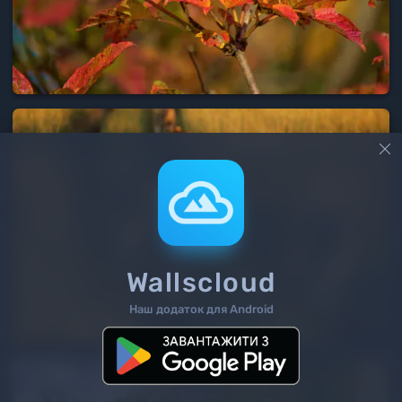

Wallscloud
Наш додаток для Android
2
/ 187