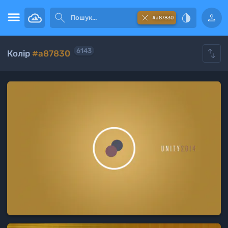





#a87830

6143
Колір
#a87830