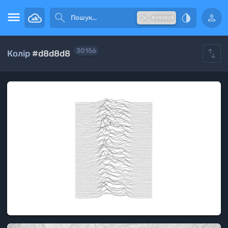





#d8d8d8

30156
Колір
#d8d8d8