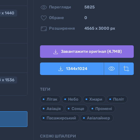

Перегляди
5825
 x 1440

Обране
0

Розширення
4565 x 3000 px

Завантажити оригінал (4.7MB)



1344
x
1024
 x 1536
ТЕГИ
Літак
Небо
Хмари
Політ
Авіація
Сонце
Промені
Пасажирський
Авіалайнер
СХОЖІ ШПАЛЕРИ