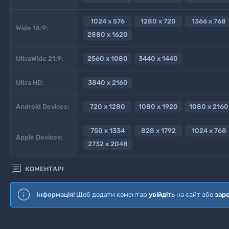
1024 x 576
1280 x 720
1366 x 768
Wide 16:9:
2880 x 1620
UltraWide 21:9:
2560 x 1080
3440 x 1440
Ultra HD:
3840 x 2160
Android Devices:
720 x 1280
1080 x 1920
1080 x 2160
750 x 1334
828 x 1792
1024 x 768
Apple Devices:
2732 x 2048

КОМЕНТАРІ
Інформація!
Щоб додати коментар
увійдіть
на сайт або
зар