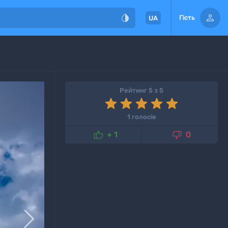


Гість
UA
Рейтинг 5 з 5
1 голосів


+ 1
0
