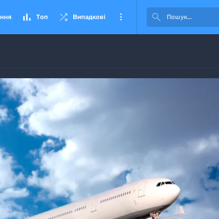




ння
Топ
Випадкові