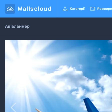
Wallscloud


Категорії
Розшире
Авіалайнер
