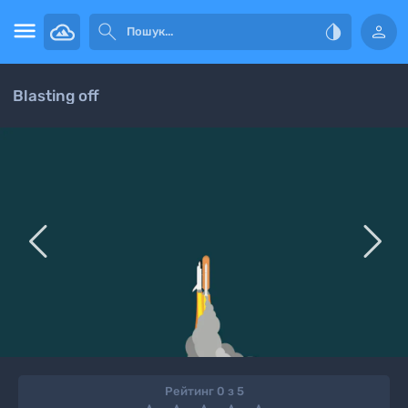




Blasting off


Рейтинг 0 з 5