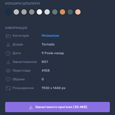
КОЛЬОРИ ШПАЛЕРИ
ІНФОРМАЦІЯ

Категорія
Мінімалізм

Додав
Tornado

Дата
9 Років назад

Завантаження
801

Перегляди
4108

Обране
0

Розширення
1920 x 1440 px

Завантажити оригінал (30.4KB)