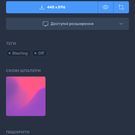



448
x
896

Доступні розширення
ТЕГИ
Blasting
Off
СХОЖІ ШПАЛЕРИ
ПОШИРИТИ