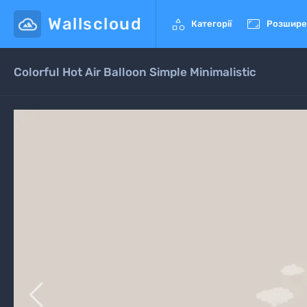
Wallscloud


Категорії
Розшире
Colorful Hot Air Balloon Simple Minimalistic
