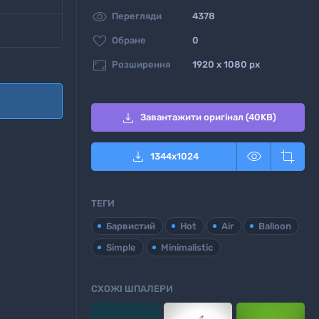

Перегляди
4378

Обране
0

Розширення
1920 x 1080 px

Завантажити оригінал (40KB)



1344
x
1024
ТЕГИ
Барвистий
Hot
Air
Balloon
Simple
Minimalistic
СХОЖІ ШПАЛЕРИ