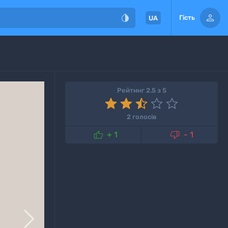


Гість
UA
Рейтинг 2.5 з 5
2 голосів


+ 1
- 1
