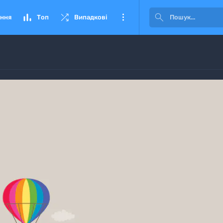




ння
Топ
Випадкові