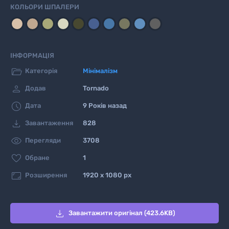
КОЛЬОРИ ШПАЛЕРИ
ІНФОРМАЦІЯ

Категорія
Мінімалізм

Додав
Tornado

Дата
9 Років назад

Завантаження
828

Перегляди
3708

Обране
1

Розширення
1920 x 1080 px

Завантажити оригінал (423.6KB)