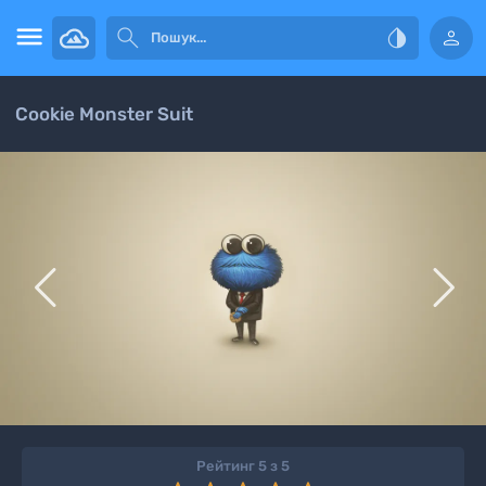




Cookie Monster Suit


Рейтинг 5 з 5