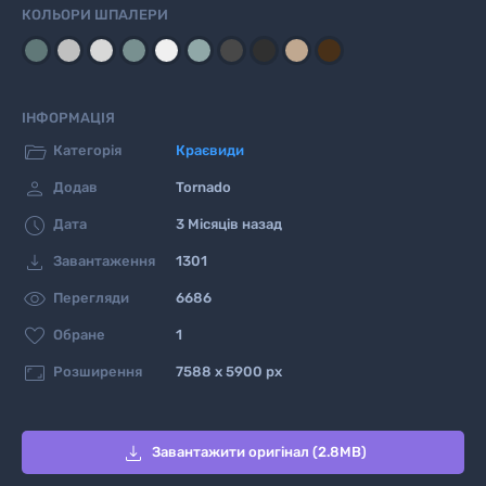
КОЛЬОРИ ШПАЛЕРИ
ІНФОРМАЦІЯ

Категорія
Краєвиди

Додав
Tornado

Дата
3 Місяців назад

Завантаження
1301

Перегляди
6686

Обране
1

Розширення
7588 x 5900 px

Завантажити оригінал (2.8MB)