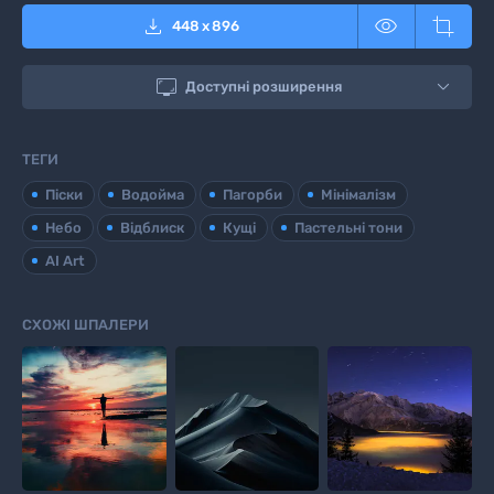



448
x
896

Доступні розширення
ТЕГИ
Піски
Водойма
Пагорби
Мінімалізм
Небо
Відблиск
Кущі
Пастельні тони
AI Art
СХОЖІ ШПАЛЕРИ