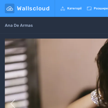
Wallscloud


Категорії
Розшире
Ana De Armas
