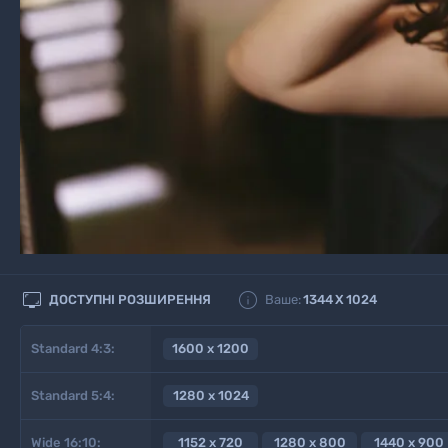


ДОСТУПНІ РОЗШИРЕННЯ
Ваше:
1344
X
1024
Standard 4:3:
1600 x 1200
Standard 5:4:
1280 x 1024
Wide 16:10:
1152 x 720
1280 x 800
1440 x 900