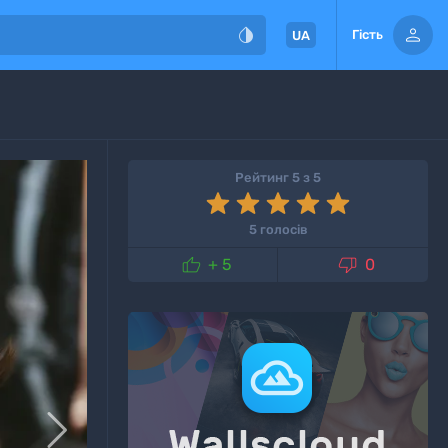


Гість
UA
Рейтинг 5 з 5
5 голосів


+ 5
0
