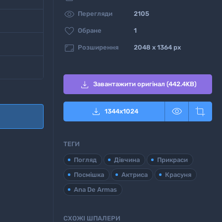

Перегляди
2105

Обране
1

Розширення
2048 x 1364 px

Завантажити оригінал (442.4KB)



1344
x
1024
ТЕГИ
Погляд
Дівчина
Прикраси
Посмішка
Актриса
Красуня
Ana De Armas
СХОЖІ ШПАЛЕРИ