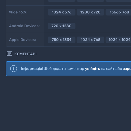
Wide 16:9:
1024 x 576
1280 x 720
1366 x 768
Android Devices:
720 x 1280
Apple Devices:
750 x 1334
1024 x 768
1024 x 1024

КОМЕНТАРІ
Інформація!
Щоб додати коментар
увійдіть
на сайт або
зар