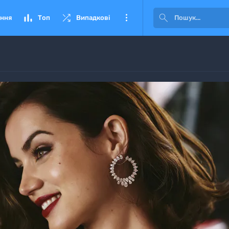




ння
Топ
Випадкові